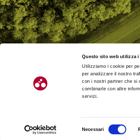
Questo sito web utilizza i
Utilizziamo i cookie per pe
CHI SI
per analizzare il nostro tra
CONTAT
con i nostri partner che si
combinarle con altre inform
servizi.
© Chilometro 162 srl – P.I. 04522410408 – Via Soardi 5, 47921 – Rimi
Selezione
Necessari
Realizzato da SUNTIMES
del