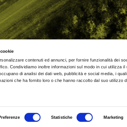
 cookie
rsonalizzare contenuti ed annunci, per fornire funzionalità dei so
AMO
STRADA
PROPOSTE
BIKE LAB
Ch
ffico. Condividiamo inoltre informazioni sul modo in cui utilizza il 
TI
MTB
ESPERIENZE
BIKE HOTEL
bic
 occupano di analisi dei dati web, pubblicità e social media, i qual
GRAVEL
BENESSERE
BIKE ECONOMY
azioni che ha fornito loro o che hanno raccolto dal suo utilizzo d
URBAN
ni (RN)
Cookie Policy
Privacy Policy
Preferenze
Statistiche
Marketing