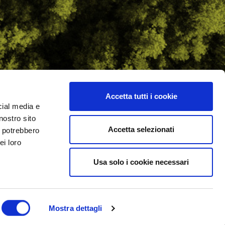
Accetta tutti i cookie
cial media e
ilometro 162 srl
nostro sito
i.PRO
Accetta selezionati
i potrebbero
ei loro
Usa solo i cookie necessari
Mostra dettagli