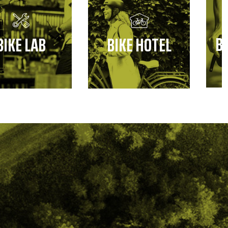
B
BIKE LAB
BIKE HOTEL