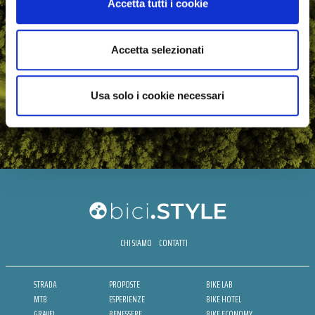
Accetta tutti i cookie
Accetta selezionati
Usa solo i cookie necessari
CHI SIAMO
CONTATTI
STRADA
PROPOSTE
BIKE LAB
MTB
ESPERIENZE
BIKE HOTEL
GRAVEL
BENESSERE
BIKE ECONOMY