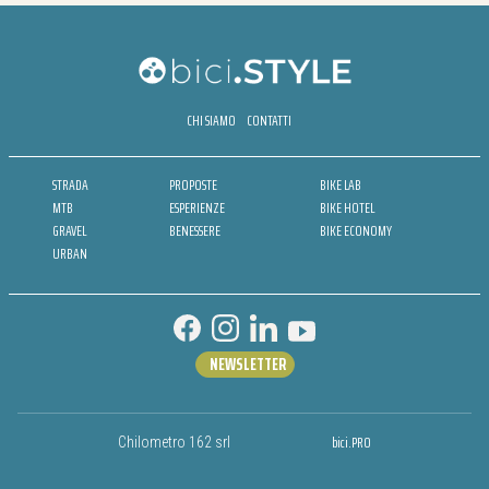
CHI SIAMO
CONTATTI
STRADA
PROPOSTE
BIKE LAB
MTB
ESPERIENZE
BIKE HOTEL
GRAVEL
BENESSERE
BIKE ECONOMY
URBAN
NEWSLETTER
bici.PRO
Chilometro 162 srl