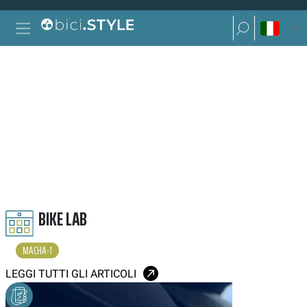
Vai al contenuto
Ricerca per:
Navigazione principale
Ricerca per:
MACHA 1
BIKE LAB
MACHA-1
LEGGI TUTTI GLI ARTICOLI