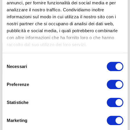
annunci, per fornire funzionalità dei social media e per
analizzare il nostro traffico. Condividiamo inoltre
informazioni sul modo in cui utilizza il nostro sito con i
nostri partner che si occupano di analisi dei dati web,
TUTTE LE CATEGORIE DEL MAGAZINE
pubblicità e social media, i quali potrebbero combinarle
con altre informazioni che ha fornito loro o che hanno
raccolto dal suo utilizzo dei loro servizi.
Selezione
Necessari
del
consenso
Preferenze
PROPOSTE
Statistiche
Marketing