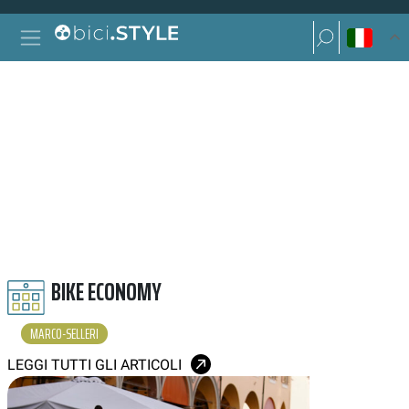
Vai al contenuto
Ricerca per:
Navigazione principale
Ricerca per:
MARCO SELLERI
BIKE ECONOMY
MARCO-SELLERI
LEGGI TUTTI GLI ARTICOLI