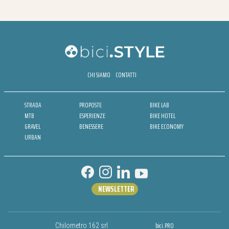
CHI SIAMO
CONTATTI
STRADA
PROPOSTE
BIKE LAB
MTB
ESPERIENZE
BIKE HOTEL
GRAVEL
BENESSERE
BIKE ECONOMY
URBAN
NEWSLETTER
bici.PRO
Chilometro 162 srl