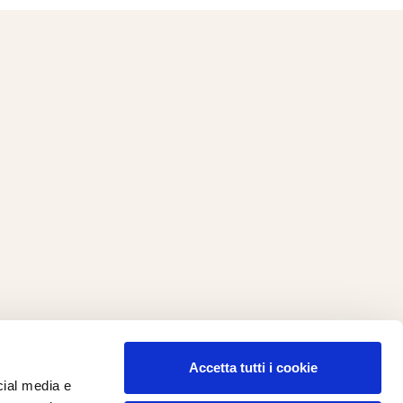
Accetta tutti i cookie
cial media e
ilometro 162 srl