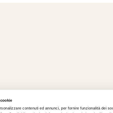
 cookie
rsonalizzare contenuti ed annunci, per fornire funzionalità dei so
AMO
STRADA
PROPOSTE
BIKE LAB
Ch