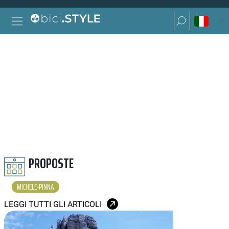
Vai al contenuto
Ricerca per:
Navigazione principale
Ricerca per:
MICHELE PINNA
PROPOSTE
MICHELE-PINNA
LEGGI TUTTI GLI ARTICOLI