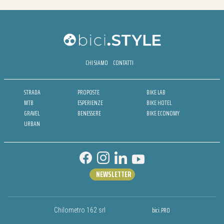
CHI SIAMO
CONTATTI
STRADA
PROPOSTE
BIKE LAB
MTB
ESPERIENZE
BIKE HOTEL
GRAVEL
BENESSERE
BIKE ECONOMY
URBAN
NEWSLETTER
bici.PRO
Chilometro 162 srl