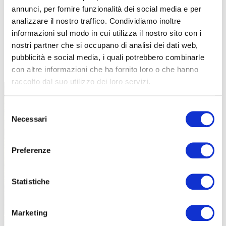
annunci, per fornire funzionalità dei social media e per
analizzare il nostro traffico. Condividiamo inoltre
informazioni sul modo in cui utilizza il nostro sito con i
nostri partner che si occupano di analisi dei dati web,
TUTTE LE CATEGORIE DEL MAGAZINE
pubblicità e social media, i quali potrebbero combinarle
con altre informazioni che ha fornito loro o che hanno
raccolto dal suo utilizzo dei loro servizi.
Selezione
Necessari
del
consenso
Preferenze
PROPOSTE
Statistiche
Marketing