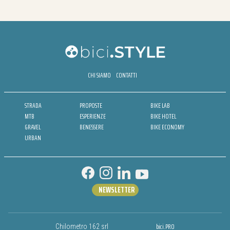
CHI SIAMO
CONTATTI
STRADA
PROPOSTE
BIKE LAB
MTB
ESPERIENZE
BIKE HOTEL
GRAVEL
BENESSERE
BIKE ECONOMY
URBAN
NEWSLETTER
bici.PRO
Chilometro 162 srl