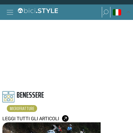
Vai al contenuto
Ricerca per:
Navigazione principale
Ricerca per:
MICROFRATTURE
BENESSERE
MICROFRATTURE
LEGGI TUTTI GLI ARTICOLI