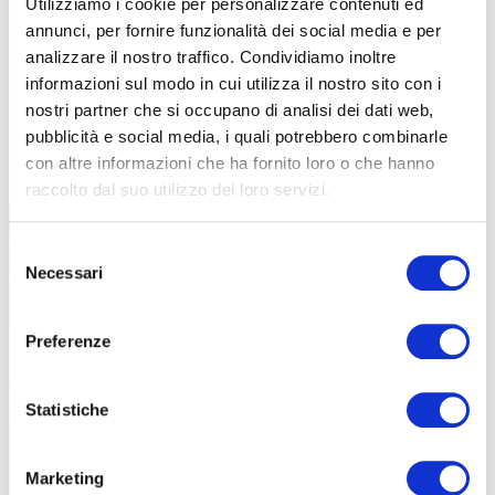
Utilizziamo i cookie per personalizzare contenuti ed
annunci, per fornire funzionalità dei social media e per
analizzare il nostro traffico. Condividiamo inoltre
informazioni sul modo in cui utilizza il nostro sito con i
nostri partner che si occupano di analisi dei dati web,
pubblicità e social media, i quali potrebbero combinarle
TUTTE LE CATEGORIE DEL MAGAZINE
con altre informazioni che ha fornito loro o che hanno
raccolto dal suo utilizzo dei loro servizi.
Selezione
Necessari
del
consenso
Preferenze
PROPOSTE
Statistiche
Marketing