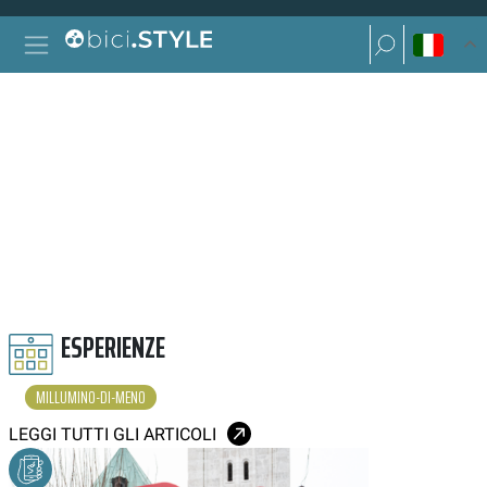
Vai al contenuto
Ricerca per:
Navigazione principale
Ricerca per:
M’ILLUMINO DI MENO
ESPERIENZE
MILLUMINO-DI-MENO
LEGGI TUTTI GLI ARTICOLI