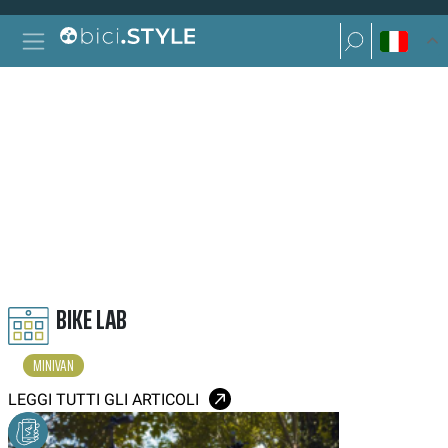
Vai al contenuto
Ricerca per:
Navigazione principale
Ricerca per:
MINIVAN
BIKE LAB
MINIVAN
LEGGI TUTTI GLI ARTICOLI