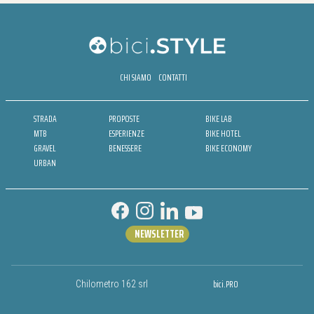
CHI SIAMO
CONTATTI
STRADA
PROPOSTE
BIKE LAB
MTB
ESPERIENZE
BIKE HOTEL
GRAVEL
BENESSERE
BIKE ECONOMY
URBAN
NEWSLETTER
bici.PRO
Chilometro 162 srl