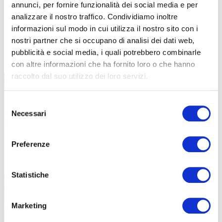
annunci, per fornire funzionalità dei social media e per
analizzare il nostro traffico. Condividiamo inoltre
informazioni sul modo in cui utilizza il nostro sito con i
nostri partner che si occupano di analisi dei dati web,
TUTTE LE CATEGORIE DEL MAGAZINE
pubblicità e social media, i quali potrebbero combinarle
con altre informazioni che ha fornito loro o che hanno
raccolto dal suo utilizzo dei loro servizi.
Selezione
Necessari
del
consenso
Preferenze
PROPOSTE
Statistiche
Marketing