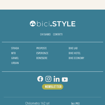
CHI SIAMO
CONTATTI
STRADA
PROPOSTE
BIKE LAB
MTB
ESPERIENZE
BIKE HOTEL
GRAVEL
BENESSERE
BIKE ECONOMY
URBAN
NEWSLETTER
bici.PRO
Chilometro 162 srl