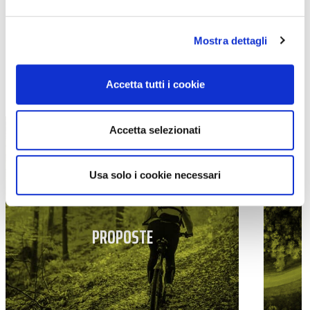
Mostra dettagli
TUTTE LE CATEGORIE DEL MAGAZINE
Accetta tutti i cookie
Accetta selezionati
Usa solo i cookie necessari
PROPOSTE