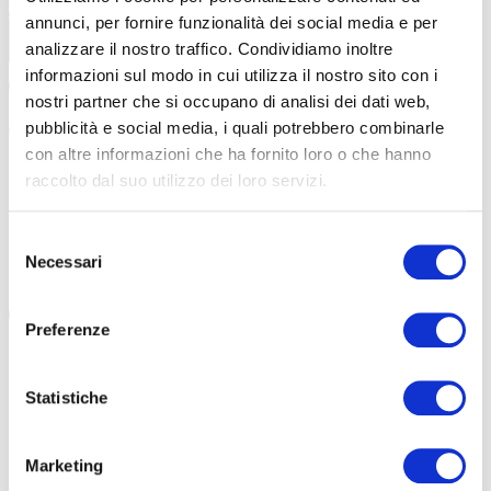
annunci, per fornire funzionalità dei social media e per
analizzare il nostro traffico. Condividiamo inoltre
informazioni sul modo in cui utilizza il nostro sito con i
STRADA
|
06-05-2025
nostri partner che si occupano di analisi dei dati web,
ALÉ PARTNER DI GF NEW YORK: ECCO LE NUOVE
pubblicità e social media, i quali potrebbero combinarle
MAGLIE
con altre informazioni che ha fornito loro o che hanno
raccolto dal suo utilizzo dei loro servizi.
Alé Cycling scala ancora una volta la piramide del ciclismo
e diventa fornitore ufficiale delle maglie del circuito Gran
Fondo New York […]
Selezione
Necessari
del
#GRAN FONDO
#NEW YORK
#GFNY
consenso
Preferenze
Statistiche
Marketing