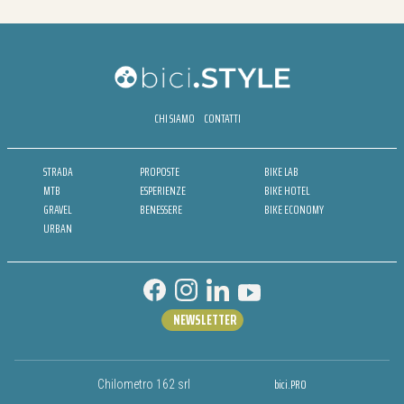
CHI SIAMO
CONTATTI
STRADA
PROPOSTE
BIKE LAB
MTB
ESPERIENZE
BIKE HOTEL
GRAVEL
BENESSERE
BIKE ECONOMY
URBAN
NEWSLETTER
bici.PRO
Chilometro 162 srl