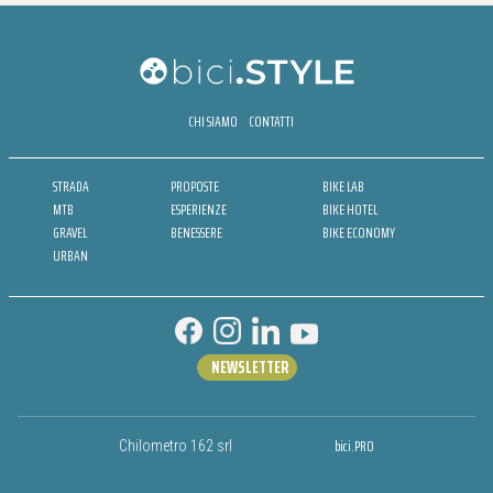
CHI SIAMO
CONTATTI
STRADA
PROPOSTE
BIKE LAB
MTB
ESPERIENZE
BIKE HOTEL
GRAVEL
BENESSERE
BIKE ECONOMY
URBAN
NEWSLETTER
bici.PRO
Chilometro 162 srl