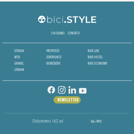
CHI SIAMO
CONTATTI
STRADA
PROPOSTE
BIKE LAB
MTB
ESPERIENZE
BIKE HOTEL
GRAVEL
BENESSERE
BIKE ECONOMY
URBAN
NEWSLETTER
bici.PRO
Chilometro 162 srl