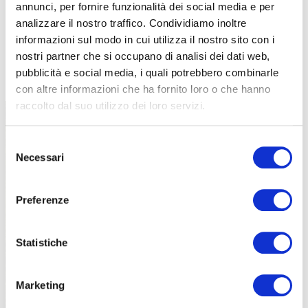
annunci, per fornire funzionalità dei social media e per
analizzare il nostro traffico. Condividiamo inoltre
informazioni sul modo in cui utilizza il nostro sito con i
nostri partner che si occupano di analisi dei dati web,
TUTTE LE CATEGORIE DEL MAGAZINE
pubblicità e social media, i quali potrebbero combinarle
con altre informazioni che ha fornito loro o che hanno
raccolto dal suo utilizzo dei loro servizi.
Selezione
Necessari
del
consenso
Preferenze
PROPOSTE
Statistiche
Marketing