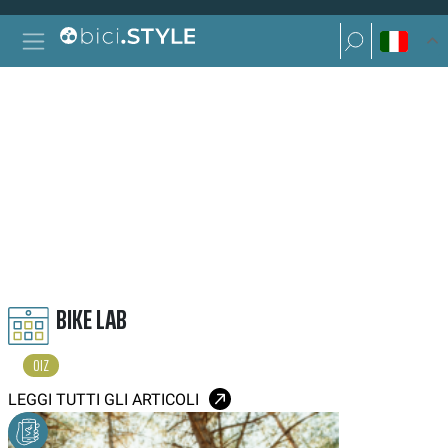
Vai al contenuto
Ricerca per:
Navigazione principale
Ricerca per:
OIZ
BIKE LAB
OIZ
LEGGI TUTTI GLI ARTICOLI