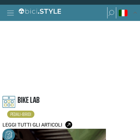
Vai al contenuto
Ricerca per:
Navigazione principale
Ricerca per:
PEDALI IBRIDI
BIKE LAB
PEDALI-IBRIDI
LEGGI TUTTI GLI ARTICOLI