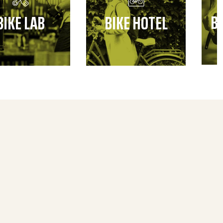
B
BIKE LAB
BIKE HOTEL