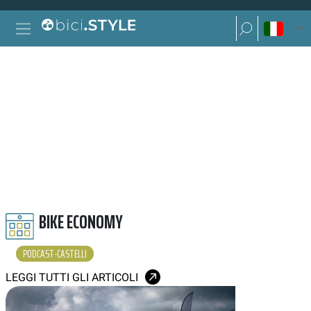
Vai al contenuto
Ricerca per:
Navigazione principale
Ricerca per:
PODCAST CASTELLI
BIKE ECONOMY
PODCAST-CASTELLI
LEGGI TUTTI GLI ARTICOLI