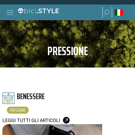
Vai al contenuto
Ricerca per:
Navigazione principale
Ricerca per:
PRESSIONE
BENESSERE
PRESSIONE
LEGGI TUTTI GLI ARTICOLI