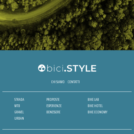
CHI SIAMO
CONTATTI
STRADA
PROPOSTE
BIKE LAB
MTB
ESPERIENZE
BIKE HOTEL
GRAVEL
BENESSERE
BIKE ECONOMY
URBAN