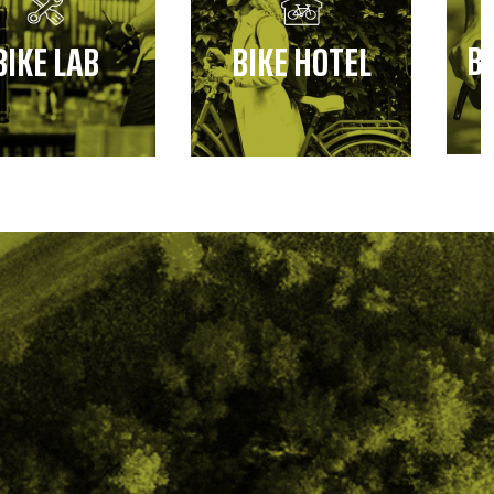
B
BIKE LAB
BIKE HOTEL