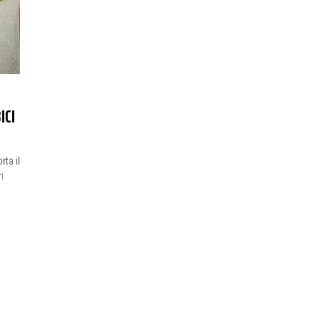
ICI
ta il
i