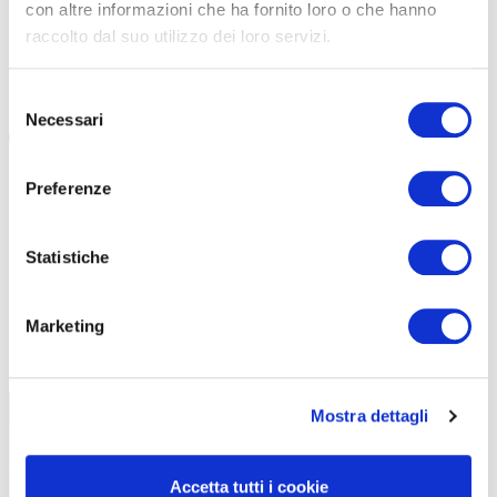
Terzo anno di vita della promozione “Protezione furto”
con altre informazioni che ha fornito loro o che hanno
lanciata da Brera Cicli sui suoi oltre 70 modelli. Una
raccolto dal suo utilizzo dei loro servizi.
garanzia in più per proteggere la bici […]
Selezione
#BRERA CICLI
#PROTEZIONE FURTO
Necessari
del
consenso
Preferenze
Statistiche
Marketing
TUTTE LE CATEGORIE DEL MAGAZINE
Mostra dettagli
Accetta tutti i cookie