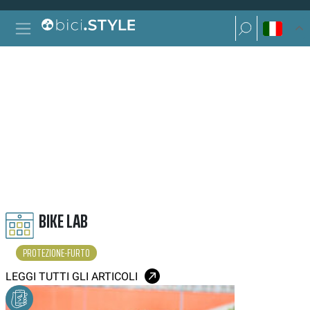
Vai al contenuto
Ricerca per:
Navigazione principale
Ricerca per:
PROTEZIONE FURTO
BIKE LAB
PROTEZIONE-FURTO
LEGGI TUTTI GLI ARTICOLI