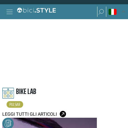
Vai al contenuto
Ricerca per:
Navigazione principale
Ricerca per:
PULSAR
BIKE LAB
PULSAR
LEGGI TUTTI GLI ARTICOLI