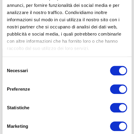
annunci, per fornire funzionalità dei social media e per
analizzare il nostro traffico. Condividiamo inoltre
informazioni sul modo in cui utilizza il nostro sito con i
nostri partner che si occupano di analisi dei dati web,
TUTTE LE CATEGORIE DEL MAGAZINE
pubblicità e social media, i quali potrebbero combinarle
con altre informazioni che ha fornito loro o che hanno
raccolto dal suo utilizzo dei loro servizi.
Selezione
Necessari
del
consenso
Preferenze
PROPOSTE
Statistiche
Marketing