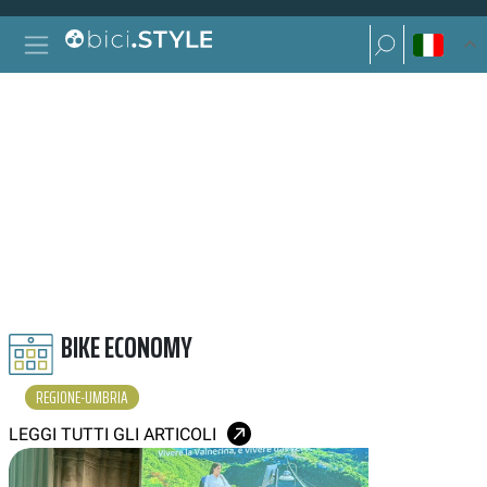
Vai al contenuto
Ricerca per:
Navigazione principale
Ricerca per:
REGIONE UMBRIA
BIKE ECONOMY
REGIONE-UMBRIA
LEGGI TUTTI GLI ARTICOLI