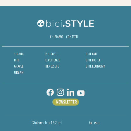
CHI SIAMO
CONTATTI
STRADA
PROPOSTE
BIKE LAB
MTB
ESPERIENZE
BIKE HOTEL
GRAVEL
BENESSERE
BIKE ECONOMY
URBAN
NEWSLETTER
bici.PRO
Chilometro 162 srl