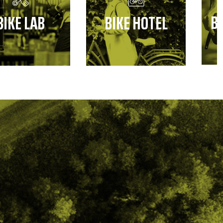
B
BIKE LAB
BIKE HOTEL