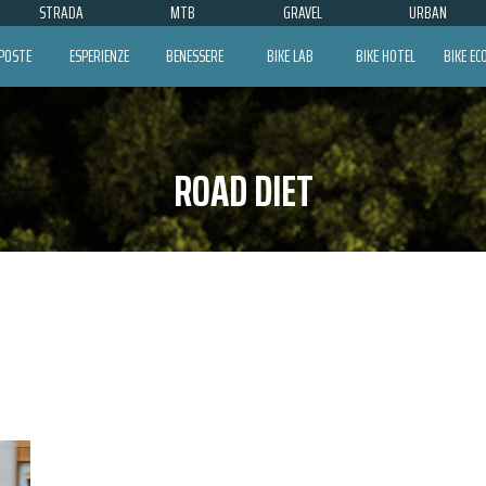
STRADA
MTB
GRAVEL
URBAN
POSTE
ESPERIENZE
BENESSERE
BIKE LAB
BIKE HOTEL
BIKE E
ROAD DIET