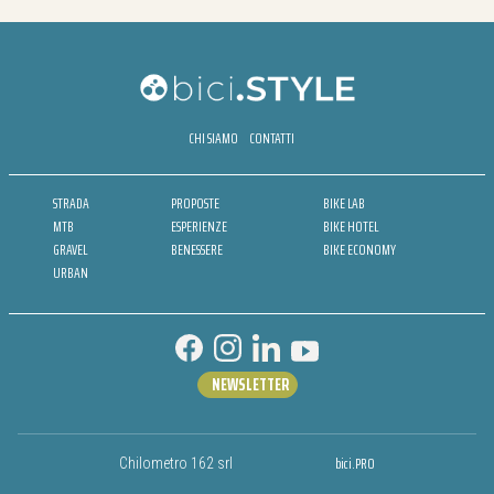
CHI SIAMO
CONTATTI
STRADA
PROPOSTE
BIKE LAB
MTB
ESPERIENZE
BIKE HOTEL
GRAVEL
BENESSERE
BIKE ECONOMY
URBAN
NEWSLETTER
bici.PRO
Chilometro 162 srl