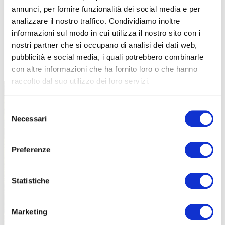
annunci, per fornire funzionalità dei social media e per
analizzare il nostro traffico. Condividiamo inoltre
informazioni sul modo in cui utilizza il nostro sito con i
nostri partner che si occupano di analisi dei dati web,
TUTTE LE CATEGORIE DEL MAGAZINE
pubblicità e social media, i quali potrebbero combinarle
con altre informazioni che ha fornito loro o che hanno
raccolto dal suo utilizzo dei loro servizi.
Selezione
Necessari
del
consenso
Preferenze
PROPOSTE
Statistiche
Marketing