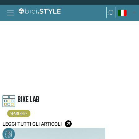
Vai al contenuto
Ricerca per:
Navigazione principale
Ricerca per:
SEARCHERS
BIKE LAB
SEARCHERS
LEGGI TUTTI GLI ARTICOLI