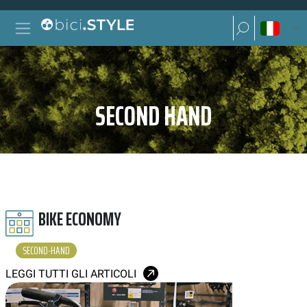
Vai al contenuto
Ricerca per:
Navigazione principale
Ricerca per:
SECOND HAND
BIKE ECONOMY
SECOND-HAND
LEGGI TUTTI GLI ARTICOLI