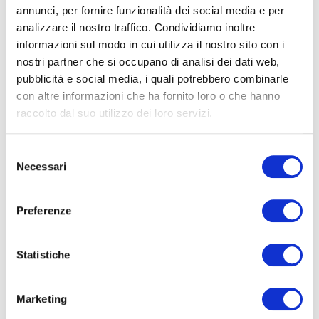
annunci, per fornire funzionalità dei social media e per
analizzare il nostro traffico. Condividiamo inoltre
informazioni sul modo in cui utilizza il nostro sito con i
nostri partner che si occupano di analisi dei dati web,
TUTTE LE CATEGORIE DEL MAGAZINE
pubblicità e social media, i quali potrebbero combinarle
con altre informazioni che ha fornito loro o che hanno
raccolto dal suo utilizzo dei loro servizi.
Selezione
Necessari
del
consenso
Preferenze
PROPOSTE
Statistiche
Marketing