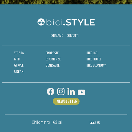
CHI SIAMO
CONTATTI
STRADA
PROPOSTE
BIKE LAB
MTB
ESPERIENZE
BIKE HOTEL
GRAVEL
BENESSERE
BIKE ECONOMY
URBAN
NEWSLETTER
bici.PRO
Chilometro 162 srl