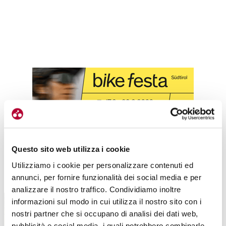
Questo sito web utilizza i cookie
Utilizziamo i cookie per personalizzare contenuti ed
TUTTE LE CATEGORIE DEL MAGAZINE
annunci, per fornire funzionalità dei social media e per
analizzare il nostro traffico. Condividiamo inoltre
informazioni sul modo in cui utilizza il nostro sito con i
nostri partner che si occupano di analisi dei dati web,
pubblicità e social media, i quali potrebbero combinarle