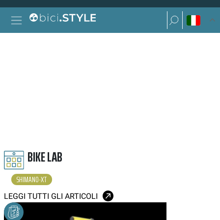
Vai al contenuto
Ricerca per:
Navigazione principale
Ricerca per:
SHIMANO XT
BIKE LAB
SHIMANO-XT
LEGGI TUTTI GLI ARTICOLI