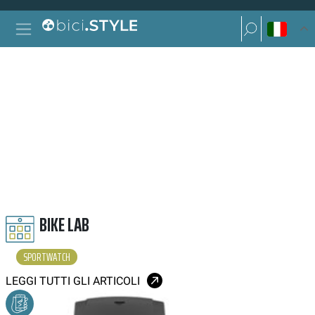
Vai al contenuto
Ricerca per:
Navigazione principale
Ricerca per:
SPORTWATCH
BIKE LAB
SPORTWATCH
LEGGI TUTTI GLI ARTICOLI