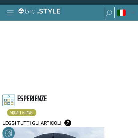
Vai al contenuto
Ricerca per:
Navigazione principale
Ricerca per:
SQUALI GRAVEL
ESPERIENZE
SQUALI-GRAVEL
LEGGI TUTTI GLI ARTICOLI