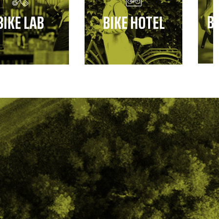
B
BIKE LAB
BIKE HOTEL