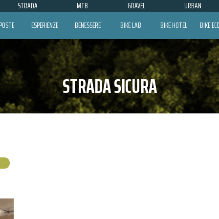
STRADA
MTB
GRAVEL
URBAN
POSTE
ESPERIENZE
BENESSERE
BIKE LAB
BIKE HOTEL
BIKE E
STRADA SICURA