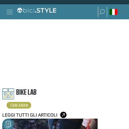
Vai al contenuto
Ricerca per:
Navigazione principale
Ricerca per:
TEAM AMANI
BIKE LAB
TEAM-AMANI
LEGGI TUTTI GLI ARTICOLI