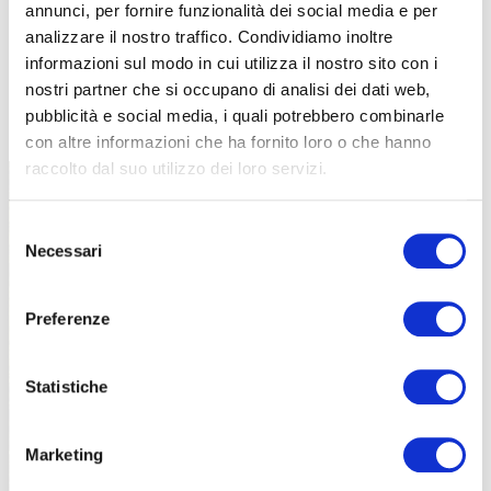
annunci, per fornire funzionalità dei social media e per
analizzare il nostro traffico. Condividiamo inoltre
informazioni sul modo in cui utilizza il nostro sito con i
nostri partner che si occupano di analisi dei dati web,
TUTTE LE CATEGORIE DEL MAGAZINE
pubblicità e social media, i quali potrebbero combinarle
con altre informazioni che ha fornito loro o che hanno
raccolto dal suo utilizzo dei loro servizi.
Selezione
Necessari
del
consenso
Preferenze
PROPOSTE
Statistiche
Marketing