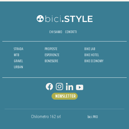
CHI SIAMO
CONTATTI
STRADA
PROPOSTE
BIKE LAB
MTB
ESPERIENZE
BIKE HOTEL
GRAVEL
BENESSERE
BIKE ECONOMY
URBAN
NEWSLETTER
bici.PRO
Chilometro 162 srl