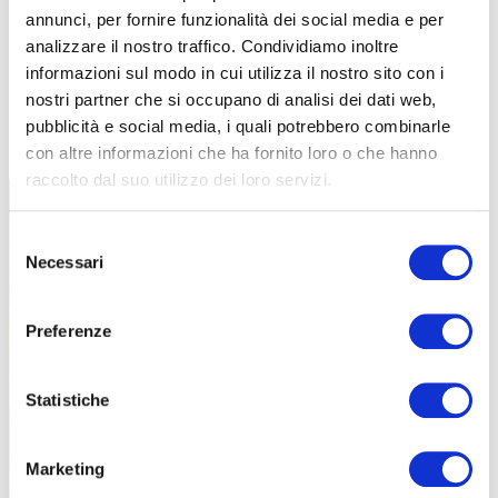
annunci, per fornire funzionalità dei social media e per
analizzare il nostro traffico. Condividiamo inoltre
informazioni sul modo in cui utilizza il nostro sito con i
nostri partner che si occupano di analisi dei dati web,
TUTTE LE CATEGORIE DEL MAGAZINE
pubblicità e social media, i quali potrebbero combinarle
con altre informazioni che ha fornito loro o che hanno
raccolto dal suo utilizzo dei loro servizi.
Selezione
Necessari
del
consenso
Preferenze
PROPOSTE
Statistiche
Marketing