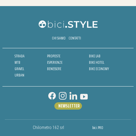
CHI SIAMO
CONTATTI
STRADA
PROPOSTE
BIKE LAB
MTB
ESPERIENZE
BIKE HOTEL
GRAVEL
BENESSERE
BIKE ECONOMY
URBAN
NEWSLETTER
bici.PRO
Chilometro 162 srl