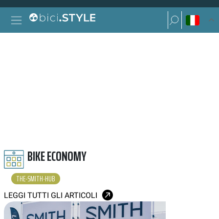
Vai al contenuto
Ricerca per:
Navigazione principale
Ricerca per:
THE SMITH HUB
BIKE ECONOMY
THE-SMITH-HUB
LEGGI TUTTI GLI ARTICOLI