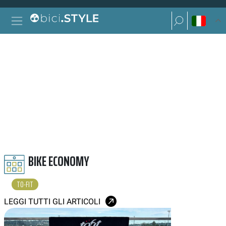
Vai al contenuto
Ricerca per:
Navigazione principale
Ricerca per:
TO FIT
BIKE ECONOMY
TO-FIT
LEGGI TUTTI GLI ARTICOLI