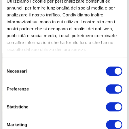
Utilizziamo i cookie per personalizzare contenuti ed
annunci, per fornire funzionalità dei social media e per
analizzare il nostro traffico. Condividiamo inoltre
informazioni sul modo in cui utilizza il nostro sito con i
nostri partner che si occupano di analisi dei dati web,
pubblicità e social media, i quali potrebbero combinarle
TUTTE LE CATEGORIE DEL MAGAZINE
con altre informazioni che ha fornito loro o che hanno
raccolto dal suo utilizzo dei loro servizi.
Selezione
Necessari
del
consenso
Preferenze
PROPOSTE
Statistiche
Marketing