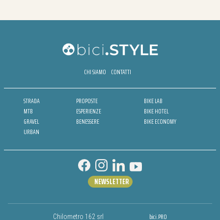
CHI SIAMO
CONTATTI
STRADA
PROPOSTE
BIKE LAB
MTB
ESPERIENZE
BIKE HOTEL
GRAVEL
BENESSERE
BIKE ECONOMY
URBAN
NEWSLETTER
bici.PRO
Chilometro 162 srl