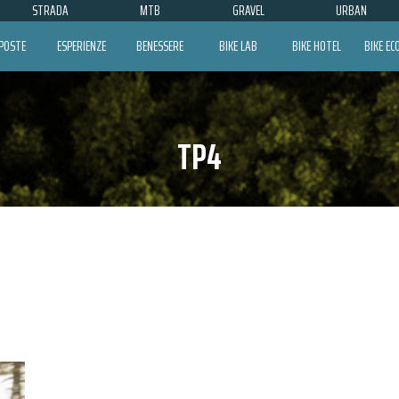
STRADA
MTB
GRAVEL
URBAN
POSTE
ESPERIENZE
BENESSERE
BIKE LAB
BIKE HOTEL
BIKE E
TP4