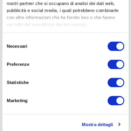
nostri partner che si occupano di analisi dei dati web,
pubblicità e social media, i quali potrebbero combinarle
con altre informazioni che ha fornito loro o che hanno
SARAH CINQUINI E LA
raccolto dal suo utilizzo dei loro servizi.
TRANSCONTINENTAL RACE. PER TUTTE
LE DONNE
Selezione
Necessari
del
|
22-08-2025
consenso
Preferenze
Statistiche
Marketing
TUTTE LE CATEGORIE DEL MAGAZINE
Mostra dettagli