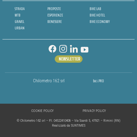
STRADA
PROPOSTE
BIKE LAB
MTB
ESPERIENZE
BIKE HOTEL
GRAVEL
BENESSERE
BIKE ECONOMY
URBAN
NEWSLETTER
bici.PRO
Chilometro 162 srl
COOKIE POLICY
PRIVACY POLICY
© Chilometro 162 srl – P.I. 04522410408 – Via Soardi 5, 47921 – Rimini (RN)
Realizzato da SUNTIMES