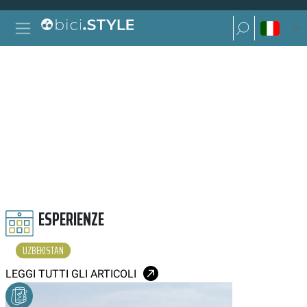
Vai al contenuto
Ricerca per:
Navigazione principale
Ricerca per:
UZBEKISTAN
ESPERIENZE
UZBEKISTAN
LEGGI TUTTI GLI ARTICOLI