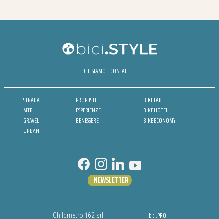
CHI SIAMO
CONTATTI
STRADA
PROPOSTE
BIKE LAB
MTB
ESPERIENZE
BIKE HOTEL
GRAVEL
BENESSERE
BIKE ECONOMY
URBAN
NEWSLETTER
bici.PRO
Chilometro 162 srl