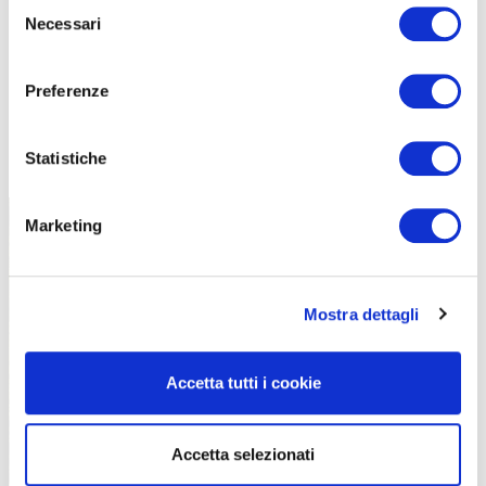
Selezione
Necessari
del
consenso
Preferenze
TUTTE LE CATEGORIE DEL MAGAZINE
Statistiche
Marketing
Mostra dettagli
PROPOSTE
Accetta tutti i cookie
Accetta selezionati