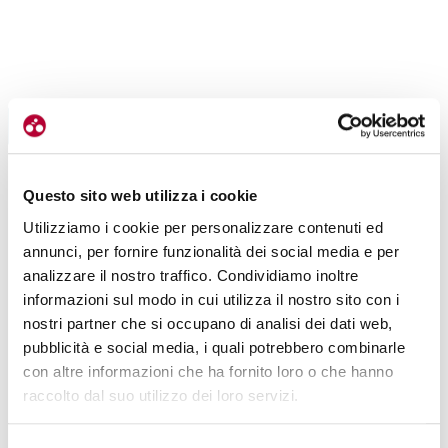
ESPERIENZE
COGNE E UN SECOLO DI PARADISO: UNA
VALLE-DI-COGNE
GRANDE SCOPERTA
Questo sito web utilizza i cookie
LEGGI TUTTI GLI ARTICOLI
|
13-07-2022
Utilizziamo i cookie per personalizzare contenuti ed
annunci, per fornire funzionalità dei social media e per
analizzare il nostro traffico. Condividiamo inoltre
informazioni sul modo in cui utilizza il nostro sito con i
nostri partner che si occupano di analisi dei dati web,
pubblicità e social media, i quali potrebbero combinarle
con altre informazioni che ha fornito loro o che hanno
raccolto dal suo utilizzo dei loro servizi.