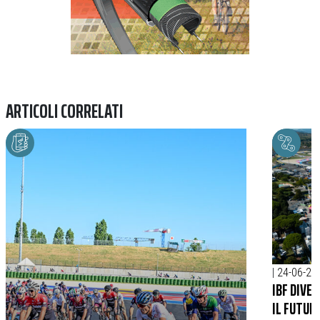
ARTICOLI CORRELATI
|
24-06-20
IBF DIVE
IL FUTUR