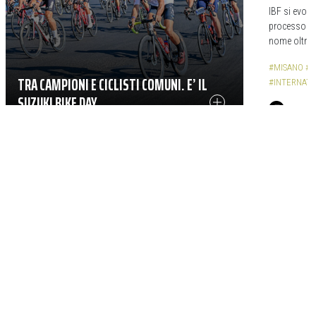
IBF si evolv
processo lu
nome oltre ch
#MISANO
#M
TRA CAMPIONI E CICLISTI COMUNI. E’ IL
#INTERNATI
SUZUKI BIKE DAY