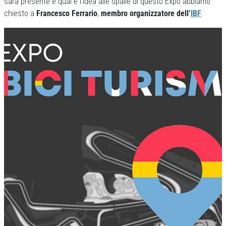
sarà presente e qual è l’idea alle spalle di questo Expo abbiamo
chiesto a
Francesco Ferrario
,
membro organizzatore dell’
IBF
.