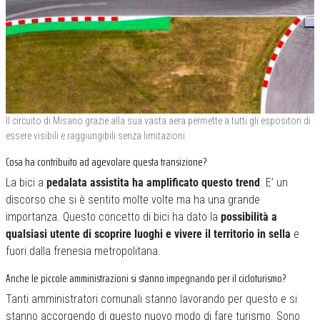
Il circuito di Misano grazie alla sua vasta aera permette a tutti gli espositori di
essere visibili e raggiungibili senza limitazioni
Cosa ha contribuito ad agevolare questa transizione?
La bici a
pedalata assistita ha amplificato questo trend
. E’ un
discorso che si è sentito molte volte ma ha una grande
importanza. Questo concetto di bici ha dato la
possibilità a
qualsiasi utente di scoprire luoghi e vivere il territorio in sella
e
fuori dalla frenesia metropolitana.
Anche le piccole amministrazioni si stanno impegnando per il cicloturismo?
Tanti amministratori comunali stanno lavorando per questo e si
stanno accorgendo di questo nuovo modo di fare turismo. Sono