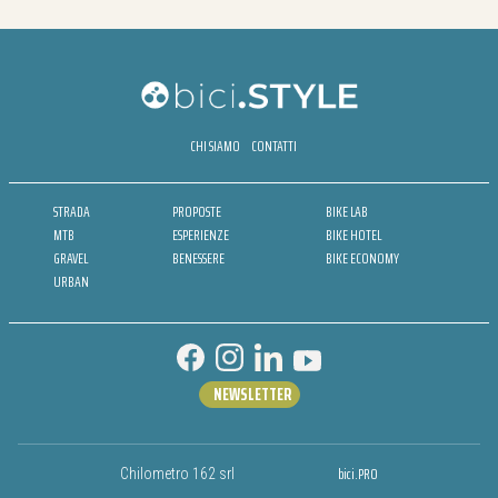
CHI SIAMO
CONTATTI
STRADA
PROPOSTE
BIKE LAB
MTB
ESPERIENZE
BIKE HOTEL
GRAVEL
BENESSERE
BIKE ECONOMY
URBAN
NEWSLETTER
bici.PRO
Chilometro 162 srl