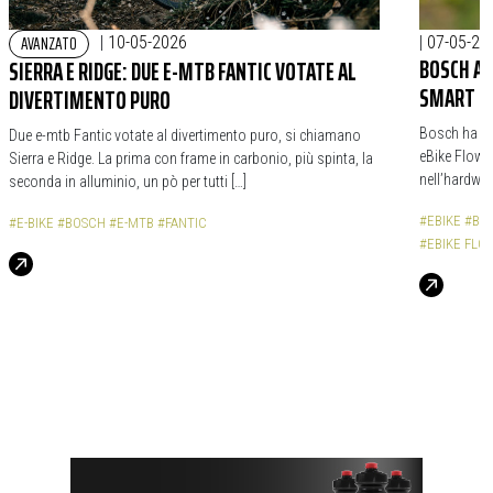
AVANZATO
|
10-05-2026
|
07-05-20
BOSCH AG
SIERRA E RIDGE: DUE E-MTB FANTIC VOTATE AL
SMART (E
DIVERTIMENTO PURO
Bosch ha ap
Due e-mtb Fantic votate al divertimento puro, si chiamano
eBike Flow,
Sierra e Ridge. La prima con frame in carbonio, più spinta, la
nell’hardwar
seconda in alluminio, un pò per tutti […]
#EBIKE
#BO
#E-BIKE
#BOSCH
#E-MTB
#FANTIC
#EBIKE FLO