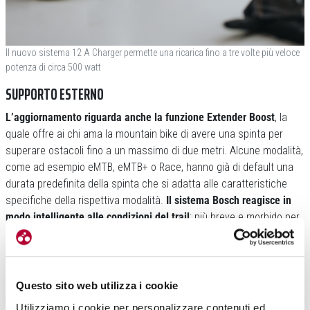
Il nuovo sistema 12 A Charger permette una ricarica fino a tre volte più veloce
potenza di circa 500 watt
SUPPORTO ESTERNO
L’aggiornamento riguarda anche la funzione Extender Boost
, la
quale offre ai chi ama la mountain bike di avere una spinta per
superare ostacoli fino a un massimo di due metri. Alcune modalità,
come ad esempio eMTB, eMTB+ o Race, hanno già di default una
durata predefinita della spinta che si adatta alle caratteristiche
specifiche della rispettiva modalità.
Il sistema Bosch reagisce in
modo intelligente alle condizioni del trail
: più breve e morbido per
gradini bassi, più lunga e più dinamica per ostacoli alti e spigolosi.
Questo sito web utilizza i cookie
Utilizziamo i cookie per personalizzare contenuti ed