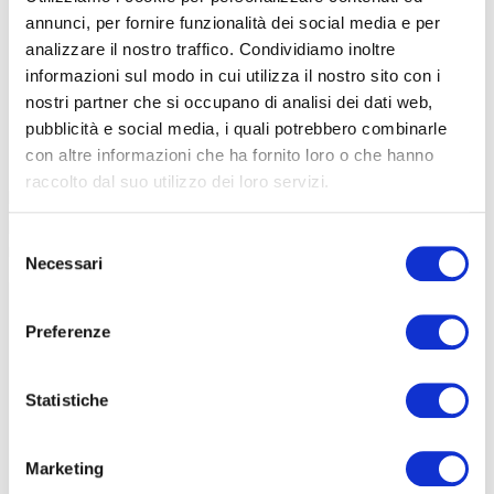
annunci, per fornire funzionalità dei social media e per
analizzare il nostro traffico. Condividiamo inoltre
informazioni sul modo in cui utilizza il nostro sito con i
La potenza finale della trazione posteriore è calcolata in base a
nostri partner che si occupano di analisi dei dati web,
diversi fattori: le impostazioni dell’app, la modalità di guida e la
pubblicità e social media, i quali potrebbero combinarle
pressione sui pedali. Il risultato finale è una guida fluida sui trail e il
con altre informazioni che ha fornito loro o che hanno
pieno controllo nell’affrontare i passaggi tecnici.
In questo modo, i
raccolto dal suo utilizzo dei loro servizi.
biker possono personalizzare la configurazione in base alle
proprie preferenze, per un’esperienza di guida perfettamente su
Selezione
misura
.
Necessari
del
consenso
Preferenze
Statistiche
Marketing