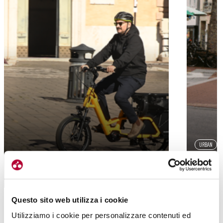
URBAN
LOADY, LA (MINI) CARGO-BIKE
MULI MO
MODULABILE DI VELO DE VILLE
COMPATT
Questo sito web utilizza i cookie
Utilizziamo i cookie per personalizzare contenuti ed