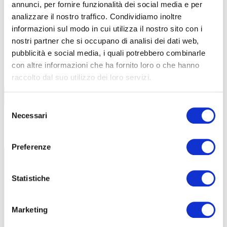
annunci, per fornire funzionalità dei social media e per
analizzare il nostro traffico. Condividiamo inoltre
informazioni sul modo in cui utilizza il nostro sito con i
nostri partner che si occupano di analisi dei dati web,
pubblicità e social media, i quali potrebbero combinarle
con altre informazioni che ha fornito loro o che hanno
raccolto dal suo utilizzo dei loro servizi.
BIKE ECONOMY
Selezione
CARGO-BIKE
Necessari
del
consenso
LEGGI TUTTI GLI ARTICOLI
Preferenze
Statistiche
Marketing