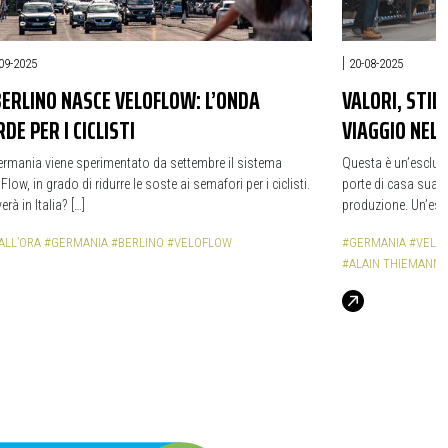
|
09-2025
20-08-2025
BERLINO NASCE VELOFLOW: L’ONDA
VALORI, STIL
DE PER I CICLISTI
VIAGGIO NEL 
ermania viene sperimentato da settembre il sistema
Questa è un’esclusi
Flow, in grado di ridurre le soste ai semafori per i ciclisti.
porte di casa sua e
erà in Italia? […]
produzione. Un’espe
ALL’ORA
#GERMANIA
#BERLINO
#VELOFLOW
#GERMANIA
#VELO 
#ALAIN THIEMANN