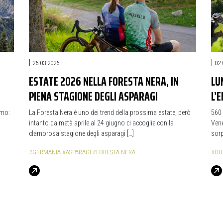
|
|
26-03-2026
02-
ESTATE 2026 NELLA FORESTA NERA, IN
LU
PIENA STAGIONE DEGLI ASPARAGI
L’
smo:
La Foresta Nera è uno dei trend della prossima estate, però
560 
intanto da metà aprile al 24 giugno ci accoglie con la
Vene
clamorosa stagione degli asparagi […]
sorp
#GERMANIA
#ASPARAGI
#FORESTA NERA
#DO