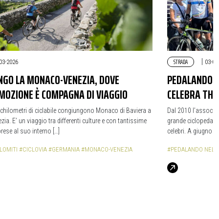
STRADA
|
03-2026
03-05
NGO LA MONACO-VENEZIA, DOVE
PEDALANDO N
EMOZIONE È COMPAGNA DI VIAGGIO
CELEBRA TH
chilometri di ciclabile congiungono Monaco di Baviera a
Dal 2010 l’associa
zia. E’ un viaggio tra differenti culture e con tantissime
grande ciclopedala
rese al suo interno […]
celebri. A giugno s
LOMITI
#CICLOVIA
#GERMANIA
#MONACO-VENEZIA
#PEDALANDO NELLA