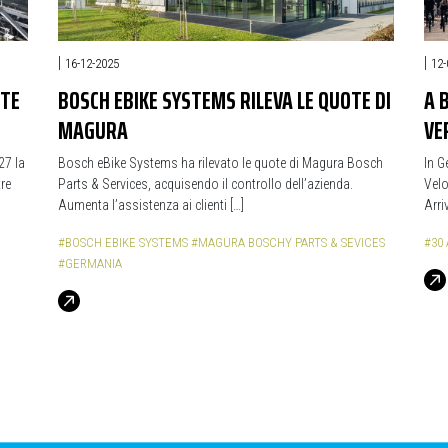
|
|
16-12-2025
12-
RTE
BOSCH EBIKE SYSTEMS RILEVA LE QUOTE DI
A 
MAGURA
VER
27 la
Bosch eBike Systems ha rilevato le quote di Magura Bosch
In G
tre
Parts & Services, acquisendo il controllo dell’azienda.
Velo
Aumenta l’assistenza ai clienti […]
Arriv
#BOSCH EBIKE SYSTEMS
#MAGURA BOSCHY PARTS & SEVICES
#30 
#GERMANIA