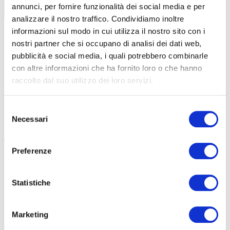
annunci, per fornire funzionalità dei social media e per
analizzare il nostro traffico. Condividiamo inoltre
informazioni sul modo in cui utilizza il nostro sito con i
|
20-04-2024
nostri partner che si occupano di analisi dei dati web,
L’ESPERIENZA DI ROMANO FAVOINO PER
pubblicità e social media, i quali potrebbero combinarle
PROPAIN BICYCLES
con altre informazioni che ha fornito loro o che hanno
Nuovo acquisto per la Propain Cycles. Il ligure Romano
raccolto dal suo utilizzo dei loro servizi.
Favoino è il nuovo Country Manager per l’Italia. Per
espandere il suo mercato anche da noi […]
Selezione
Necessari
del
#PROPAIN CYCLES
#ROMANO FAVOINO
#GERMANIA
#GRAVITY
consenso
Preferenze
Statistiche
Marketing