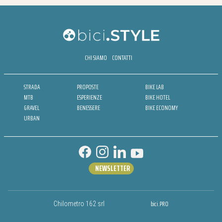
CHI SIAMO
CONTATTI
STRADA
PROPOSTE
BIKE LAB
MTB
ESPERIENZE
BIKE HOTEL
GRAVEL
BENESSERE
BIKE ECONOMY
URBAN
NEWSLETTER
bici.PRO
Chilometro 162 srl