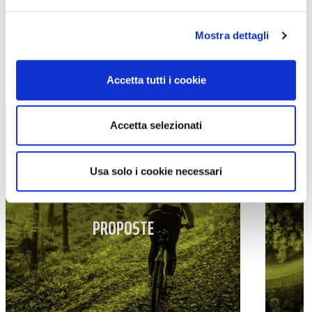
Mostra dettagli
TUTTE LE CATEGORIE DEL MAGAZINE
Accetta tutti i cookie
Accetta selezionati
Usa solo i cookie necessari
PROPOSTE