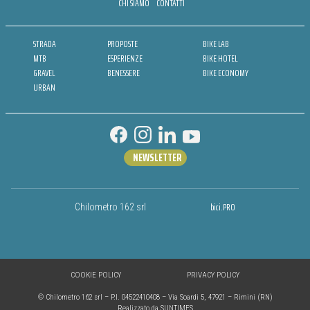
CHI SIAMO
CONTATTI
STRADA
PROPOSTE
BIKE LAB
MTB
ESPERIENZE
BIKE HOTEL
GRAVEL
BENESSERE
BIKE ECONOMY
URBAN
NEWSLETTER
bici.PRO
Chilometro 162 srl
COOKIE POLICY
PRIVACY POLICY
© Chilometro 162 srl – P.I. 04522410408 – Via Soardi 5, 47921 – Rimini (RN)
Realizzato da SUNTIMES