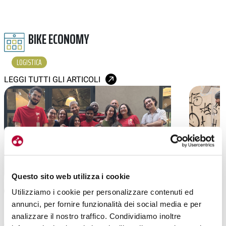
BIKE ECONOMY
LOGISTICA
LEGGI TUTTI GLI ARTICOLI
Questo sito web utilizza i cookie
URBAN
|
URBAN
30-06-2026
Utilizziamo i cookie per personalizzare contenuti ed
SO.DE FESTEGGIA I 5 ANNI: TRAGUARDI,
URBICO E 
annunci, per fornire funzionalità dei social media e per
analizzare il nostro traffico. Condividiamo inoltre
AMBIZIONI E VOGLIA DI CRESCERE ANCORA
CARGO BIK