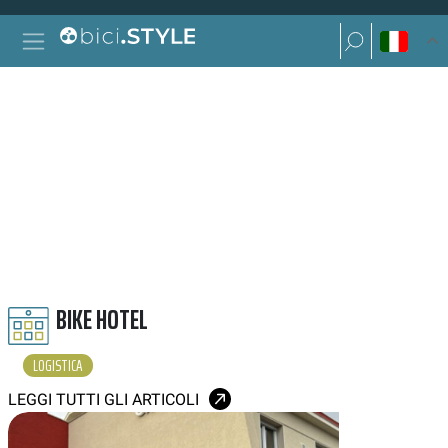
Vai al contenuto
Ricerca per:
Navigazione principale
Ricerca per:
LOGISTICA
BIKE HOTEL
LOGISTICA
LEGGI TUTTI GLI ARTICOLI