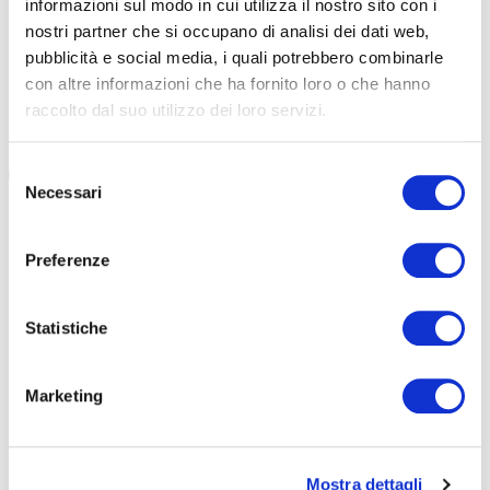
informazioni sul modo in cui utilizza il nostro sito con i
So.De, realtà che si occupa di cargo logistica nella città di
L’ultimo migli
nostri partner che si occupano di analisi dei dati web,
Milano, ha festeggiato i suoi 5 anni di attività: facciamo un
consegne, Spe
pubblicità e social media, i quali potrebbero combinarle
punto tra crescita, mobilità e logistica […]
che entra in 
con altre informazioni che ha fornito loro o che hanno
raccolto dal suo utilizzo dei loro servizi.
#CARGO LOGISTICA
#SOCIAL DELIVERY
#SO.DE
#LOGISTICA
#RIMINI
#FAN
#CARGO BIKE
#MILANO
#PESARO
Selezione
Necessari
del
consenso
Preferenze
Statistiche
Marketing
Mostra dettagli