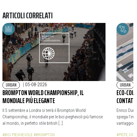
ARTICOLI CORRELATI
URBAN
URBAN
|
05-08-2026
BROMPTON WORLD CHAMPIONSHIP, IL
ECO-COUN
MONDIALE PIÙ ELEGANTE
CONTATOR
Il 5 settembre a Londra si terrà il Brompton World
Enrico Durba
Championship, il mondiale per le bici pieghevoli più famose
spiega l’impo
al mondo, in perfetto stile british […]
vantaggio d
#BICI PIEGHEVOLE
#BROMPTON
#PISTE CICL