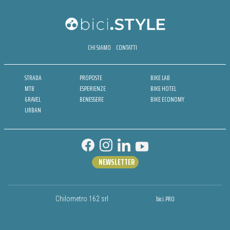
CHI SIAMO
CONTATTI
STRADA
PROPOSTE
BIKE LAB
MTB
ESPERIENZE
BIKE HOTEL
GRAVEL
BENESSERE
BIKE ECONOMY
URBAN
NEWSLETTER
bici.PRO
Chilometro 162 srl