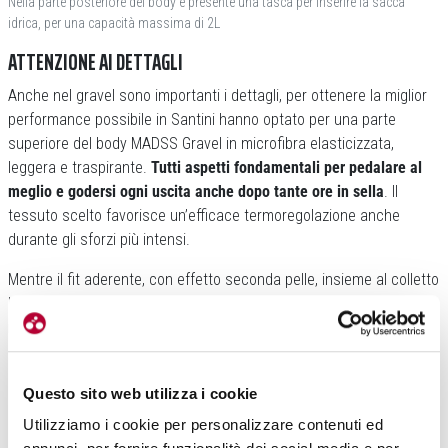
Nella parte posteriore del body è presente una tasca per inserire la sacca
idrica, per una capacità massima di 2L
ATTENZIONE AI DETTAGLI
Anche nel gravel sono importanti i dettagli, per ottenere la miglior
performance possibile in Santini hanno optato per una parte
superiore del body MADSS Gravel in microfibra elasticizzata,
leggera e traspirante.
Tutti aspetti fondamentali per pedalare al
meglio e godersi ogni uscita anche dopo tante ore in sella
. Il
tessuto scelto favorisce un’efficace termoregolazione anche
durante gli sforzi più intensi.
Mentre il fit aderente, con effetto seconda pelle, insieme al colletto
basso, contribuisce a ridurre la resistenza aerodinamica.
Le
maniche, elemento chiave nella gestione dei flussi d’aria
, sono
confezionate con uno speciale tessuto a struttura rigata,
sviluppato in galleria del vento per ottimizzare l’interazione con
Questo sito web utilizza i cookie
l’aria e migliorare le prestazioni complessive.
Utilizziamo i cookie per personalizzare contenuti ed