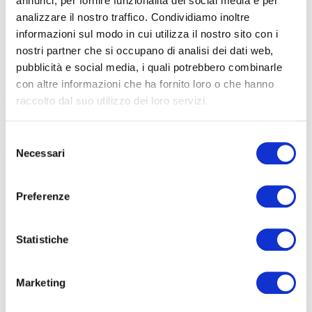
annunci, per fornire funzionalità dei social media e per
analizzare il nostro traffico. Condividiamo inoltre
informazioni sul modo in cui utilizza il nostro sito con i
nostri partner che si occupano di analisi dei dati web,
pubblicità e social media, i quali potrebbero combinarle
con altre informazioni che ha fornito loro o che hanno
Pensato specificamente per il gravel e le lunghe distanze
, il body
raccolto dal suo utilizzo dei loro servizi.
integra una tasca dedicata alla sacca idrica (fino a 2 litri di
capienza) posizionata nella parte alta della schiena.
Selezione
Necessari
del
consenso
Preferenze
Statistiche
Marketing