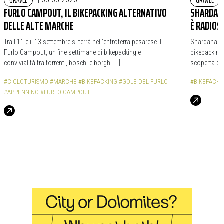
GRAVEL
GRAVEL
FURLO CAMPOUT, IL BIKEPACKING ALTERNATIVO
SHARDANA
DELLE ALTE MARCHE
È RADIOS
Tra l’11 e il 13 settembre si terrà nell’entroterra pesarese il
Shardana Bi
Furlo Campout, un fine settimane di bikepacking e
bikepacking,
convivialità tra torrenti, boschi e borghi […]
scoperta de
#CICLOTURISMO
#MARCHE
#BIKEPACKING
#GOLE DEL FURLO
#BIKEPACKI
#APPENNINO
#FURLO CAMPOUT