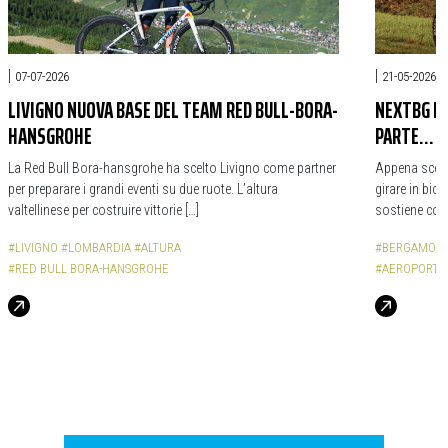
|
|
07-07-2026
21-05-2026
LIVIGNO NUOVA BASE DEL TEAM RED BULL-BORA-
NEXTBG DI
HANSGROHE
PARTE… D
La Red Bull Bora-hansgrohe ha scelto Livigno come partner
Appena scesi 
per preparare i grandi eventi su due ruote. L’altura
girare in bic
valtellinese per costruire vittorie […]
sostiene con 
#LIVIGNO
#LOMBARDIA
#ALTURA
#BERGAMON
#RED BULL BORA-HANSGROHE
#AEROPORTO 