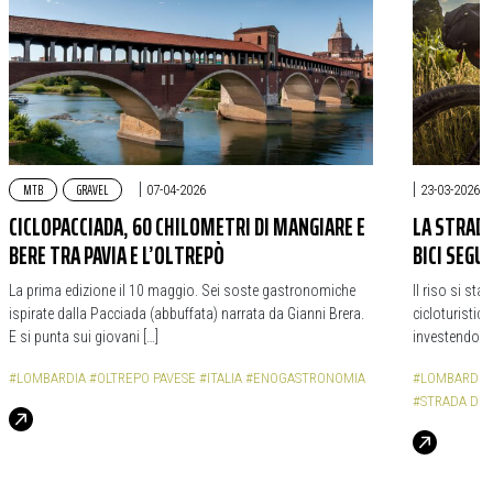
MTB
GRAVEL
|
|
07-04-2026
23-03-2026
CICLOPACCIADA, 60 CHILOMETRI DI MANGIARE E
LA STRADA
BERE TRA PAVIA E L’OLTREPÒ
BICI SEGU
La prima edizione il 10 maggio. Sei soste gastronomiche
Il riso si sta
ispirate dalla Pacciada (abbuffata) narrata da Gianni Brera.
cicloturistic
E si punta sui giovani […]
investendo su
#LOMBARDIA
#OLTREPO PAVESE
#ITALIA
#ENOGASTRONOMIA
#LOMBARDIA
#STRADA DEL 