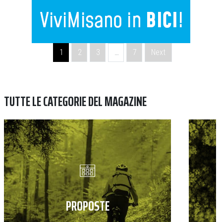
Navigazione degli articoli
1
2
3
…
7
Next
TUTTE LE CATEGORIE DEL MAGAZINE
PROPOSTE