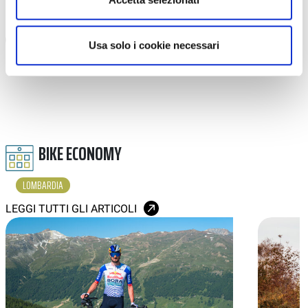
#LOMBARDIA
#B&B
#VILLA PARADIS
#LAGO DI LECCO
#FERDY WILD
Usa solo i cookie necessari
BIKE ECONOMY
LOMBARDIA
LEGGI TUTTI GLI ARTICOLI