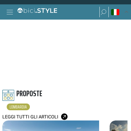
Vai al contenuto
Ricerca per:
Navigazione principale
Ricerca per:
LOMBARDIA
PROPOSTE
LOMBARDIA
LEGGI TUTTI GLI ARTICOLI