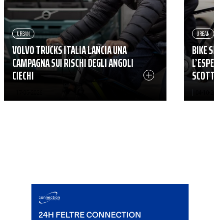
URBAN
URBAN
VOLVO TRUCKS ITALIA LANCIA UNA
BIKE SH
CAMPAGNA SUI RISCHI DEGLI ANGOLI
L’ESPER
CIECHI
SCOTTI
|
|
17-05-2026
04-10-202