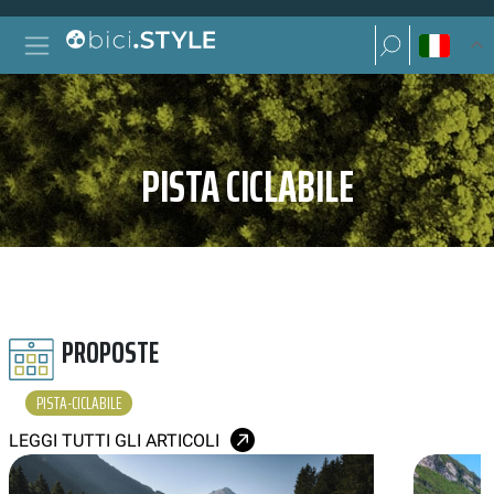
Vai al contenuto
Ricerca per:
Navigazione principale
Ricerca per:
PISTA CICLABILE
PROPOSTE
PISTA-CICLABILE
LEGGI TUTTI GLI ARTICOLI