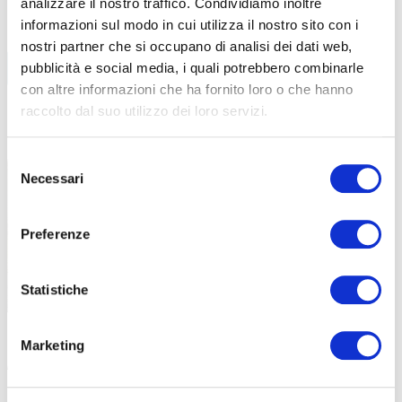
analizzare il nostro traffico. Condividiamo inoltre
informazioni sul modo in cui utilizza il nostro sito con i
nostri partner che si occupano di analisi dei dati web,
BIKE ECONOMY
pubblicità e social media, i quali potrebbero combinarle
con altre informazioni che ha fornito loro o che hanno
PISTA-CICLABILE
raccolto dal suo utilizzo dei loro servizi.
LEGGI TUTTI GLI ARTICOLI
Selezione
Necessari
del
consenso
Preferenze
Statistiche
|
|
19-07-2026
22-01-2026
Marketing
ALLE MURA AURELIANE UNA CICLABILE SPECIALE.
QUANDO UN
ROMA STA CAMBIANDO?
ERRORI D