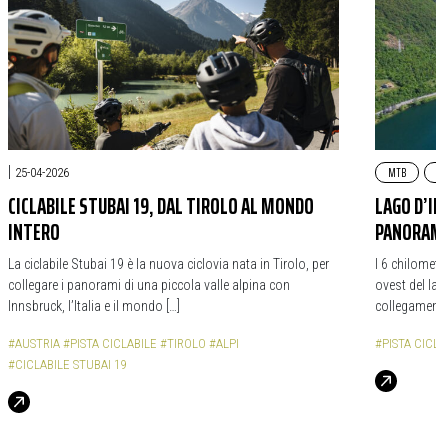
|
MTB
GR
25-04-2026
CICLABILE STUBAI 19, DAL TIROLO AL MONDO
LAGO D’ID
INTERO
PANORAMI
La ciclabile Stubai 19 è la nuova ciclovia nata in Tirolo, per
I 6 chilometr
collegare i panorami di una piccola valle alpina con
ovest del lag
Innsbruck, l’Italia e il mondo […]
collegamenti c
#AUSTRIA
#PISTA CICLABILE
#TIROLO
#ALPI
#PISTA CICLA
#CICLABILE STUBAI 19