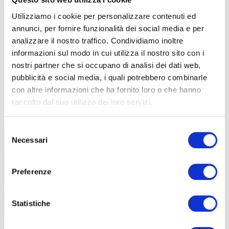
Utilizziamo i cookie per personalizzare contenuti ed
annunci, per fornire funzionalità dei social media e per
analizzare il nostro traffico. Condividiamo inoltre
informazioni sul modo in cui utilizza il nostro sito con i
Dal lungolago si raggiunge facilmente l’antico complesso, visitabile
nostri partner che si occupano di analisi dei dati web,
in autonomia o con guida. «Il percorso breve è ideale per famiglie,
pubblicità e social media, i quali potrebbero combinarle
mentre le visite complete offrono la possibilità di
esplorare la
con altre informazioni che ha fornito loro o che hanno
Rocca fino all’Osservatorio, con una vista mozzafiato sull’intero
raccolto dal suo utilizzo dei loro servizi.
bacino»
racconta Simoni.
Selezione
Necessari
del
consenso
Preferenze
Statistiche