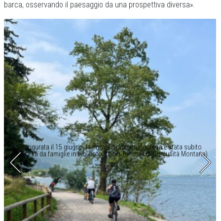
barca, osservando il paesaggio da una prospettiva diversa».
Inaugurata il 15 giugno, la nuova ciclabile lungolago è stata subito
percorsa da famiglie in bici (foto Ufficio Turismo di Comunità Montana)