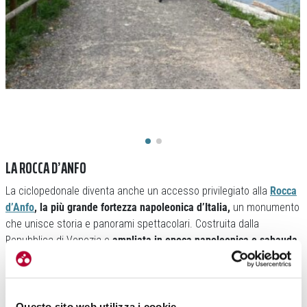
LA ROCCA D’ANFO
La ciclopedonale diventa anche un accesso privilegiato alla
Rocca
d’Anfo
, la più grande fortezza napoleonica d’Italia,
un monumento
che unisce storia e panorami spettacolari. Costruita dalla
Repubblica di Venezia e
ampliata in epoca napoleonica e sabauda
,
la Rocca domina dall’alto l’intero lago.
Questo sito web utilizza i cookie