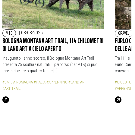
MTB
GRAVEL
|
08-08-2026
BOLOGNA MONTANA ART TRAIL, 114 CHILOMETRI
FURLO CA
DI LAND ART A CIELO APERTO
DELLE AL
Inaugurato l’anno scorso, il Bologna Montana Art Trail
Tra l’11 e il
presenta 25 sculture naturali. Il percorso (per MTB) si può
Furlo Campo
fare in due, tre o quattro tappe […]
convivialità 
#EMILIA ROMAGNA
#ITALIA
#APPENNINO
#LAND ART
#CICLOTUR
#ART TRAIL
#APPENNIN